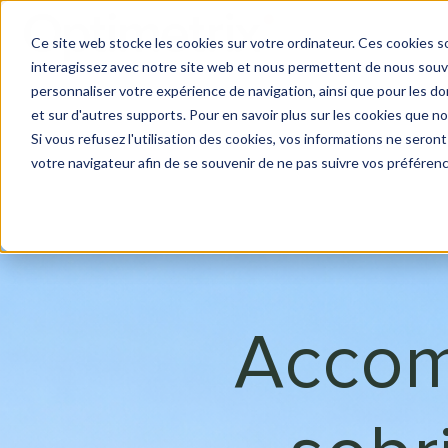
Ce site web stocke les cookies sur votre ordinateur. Ces cookies so
interagissez avec notre site web et nous permettent de nous souven
P
personnaliser votre expérience de navigation, ainsi que pour les don
a
et sur d'autres supports. Pour en savoir plus sur les cookies que no
Si vous refusez l'utilisation des cookies, vos informations ne seront 
g
votre navigateur afin de se souvenir de ne pas suivre vos préféren
e
d
'
a
c
c
Accom
u
e
i
l