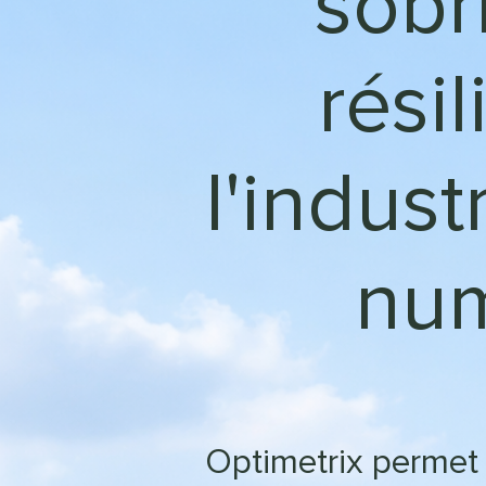
sobri
rési
l'indust
num
Optimetrix permet a