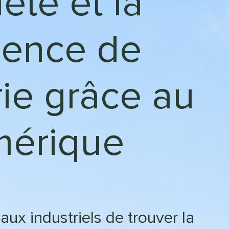
été et la
lience de
rie grâce au
érique
ux industriels de trouver la